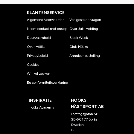
KLANTENSERVICE
Algemene Voorwaarden
Veelgestelde vragen
Neem contact met ons op
Over Jula Holding
Duurzaamheid
Black Week
Over Hööks
Club Hööks
Privacybeleid
Annuleer bestelling
Cookies
Winkel zoeken
Eu conformiteitsverklaring
INSPIRATIE
HÖÖKS
HÄSTSPORT AB
Hööks Academy
Företagsgatan 58
SE-501 77 Borås
Sweden
E-