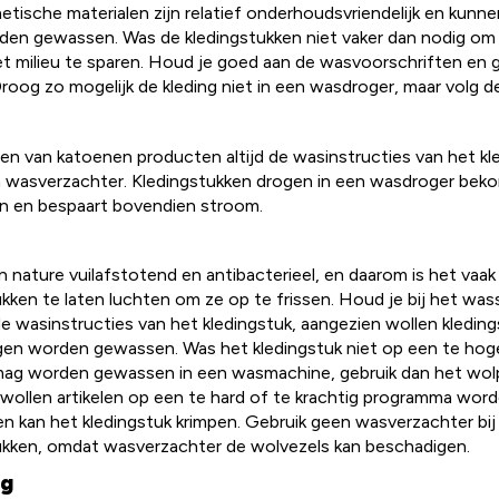
tische materialen zijn relatief onderhoudsvriendelijk en kunn
en gewassen. Was de kledingstukken niet vaker dan nodig om
het milieu te sparen. Houd je goed aan de wasvoorschriften en 
roog zo mogelijk de kleding niet in een wasdroger, maar volg d
sen van katoenen producten altijd de wasinstructies van het kl
n wasverzachter. Kledingstukken drogen in een wasdroger beko
en en bespaart bovendien stroom.
an nature vuilafstotend en antibacterieel, en daarom is het vaa
kken te laten luchten om ze op te frissen. Houd je bij het wass
 wasinstructies van het kledingstuk, aangezien wollen kleding
n worden gewassen. Was het kledingstuk niet op een te hoge
 mag worden gewassen in een wasmachine, gebruik dan het wo
wollen artikelen op een te hard of te krachtig programma wor
 en kan het kledingstuk krimpen. Gebruik geen wasverzachter bi
ukken, omdat wasverzachter de wolvezels kan beschadigen.
ng