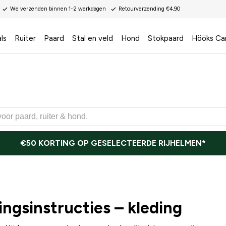
We verzenden binnen 1-2 werkdagen
Retourverzending €4,90
ls
Ruiter
Paard
Stal en veld
Hond
Stokpaard
Hööks Ca
€50 KORTING OP GESELECTEERDE RIJHELMEN*
ngsinstructies – kleding