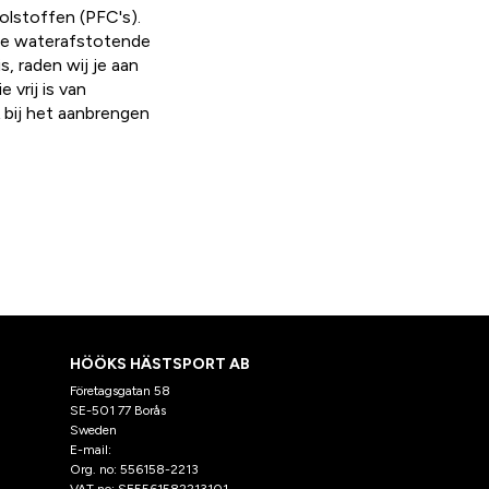
olstoffen (PFC's).
 De waterafstotende
, raden wij je aan
 vrij is van
k bij het aanbrengen
HÖÖKS HÄSTSPORT AB
Företagsgatan 58
SE-501 77 Borås
Sweden
E-mail:
klantenservice@hooks.nl
Org. no: 556158-2213
VAT no: SE5561582213101