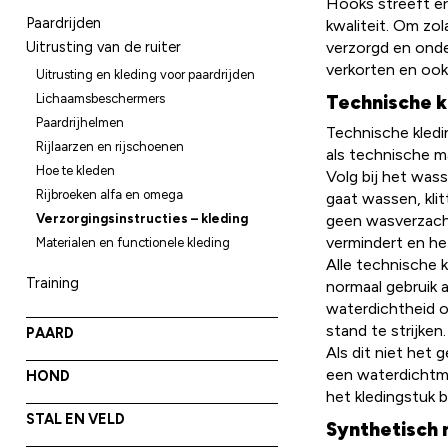
Hööks streeft er
Paardrijden
kwaliteit. Om z
Uitrusting van de ruiter
verzorgd en onde
verkorten en ook 
Uitrusting en kleding voor paardrijden
Lichaamsbeschermers
Technische k
Paardrijhelmen
Technische kledi
Rijlaarzen en rijschoenen
als technische m
Hoe te kleden
Volg bij het was
Rijbroeken alfa en omega
gaat wassen, kli
geen wasverzacht
Verzorgingsinstructies – kleding
vermindert en het
Materialen en functionele kleding
Alle technische 
Training
normaal gebruik 
waterdichtheid o
stand te strijken.
PAARD
Als dit niet het 
een waterdichtma
HOND
het kledingstuk 
STAL EN VELD
Synthetisch 