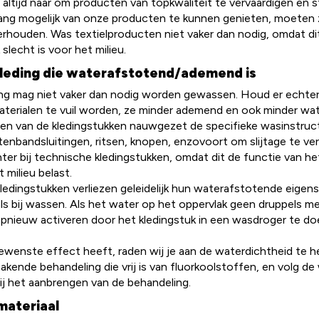
 altijd naar om producten van topkwaliteit te vervaardigen en s
olang mogelijk van onze producten te kunnen genieten, moete
rhouden. Was textielproducten niet vaker dan nodig, omdat di
slecht is voor het milieu.
leding die waterafstotend/ademend is
ng mag niet vaker dan nodig worden gewassen. Houd er echter
aterialen te vuil worden, ze minder ademend en ook minder wat
sen van de kledingstukken nauwgezet de specifieke wasinstructi
ttenbandsluitingen, ritsen, knopen, enzovoort om slijtage te ve
er bij technische kledingstukken, omdat dit de functie van he
 milieu belast.
kledingstukken verliezen geleidelijk hun waterafstotende eigen
als bij wassen. Als het water op het oppervlak geen druppels me
pnieuw activeren door het kledingstuk in een wasdroger te d
gewenste effect heeft, raden wij je aan de waterdichtheid te he
kende behandeling die vrij is van fluorkoolstoffen, en volg de
bij het aanbrengen van de behandeling.
materiaal