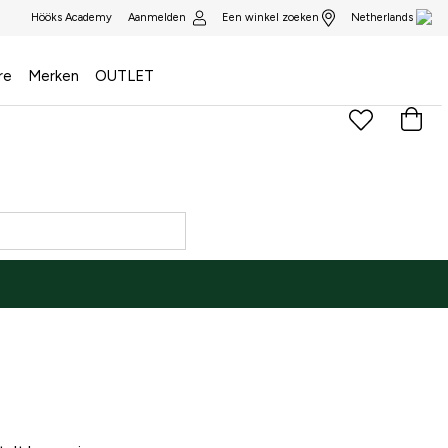
Aanmelden
Een winkel zoeken
Hööks Academy
Netherlands
re
Merken
OUTLET