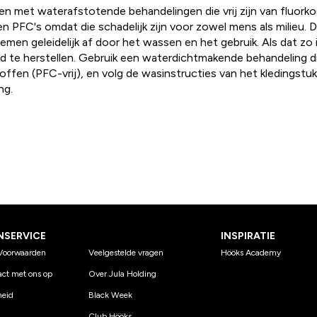
en met waterafstotende behandelingen die vrij zijn van fluorko
en PFC's omdat die schadelijk zijn voor zowel mens als milieu.
en geleidelijk af door het wassen en het gebruik. Als dat zo is
d te herstellen. Gebruik een waterdichtmakende behandeling die
offen (PFC-vrij), en volg de wasinstructies van het kledingstu
ng.
NSERVICE
INSPIRATIE
Voorwaarden
Veelgestelde vragen
Hööks Academy
ct met ons op
Over Jula Holding
eid
Black Week
Club Hööks