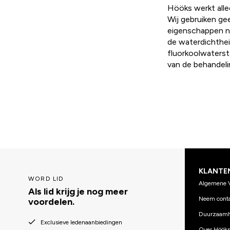
Hööks werkt alle
Wij gebruiken ge
eigenschappen nem
de waterdichthei
fluorkoolwaterst
van de behandeli
KLANTE
WORD LID
Algemene 
Als lid krijg je nog meer
Neem conta
voordelen.
Duurzaamh
Exclusieve ledenaanbiedingen
Over Hööks