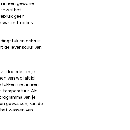
en in een gewone
 zowel het
gebruik geen
e wasinstructies.
edingstuk en gebruik
rt de levensduur van
k voldoende om je
en van wol altijd
stukken niet in een
 temperatuur. Als
lprogramma van je
den gewassen, kan de
j het wassen van