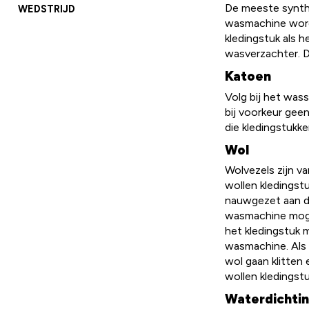
De meeste synthe
WEDSTRIJD
wasmachine word
kledingstuk als 
wasverzachter. D
Katoen
Volg bij het was
bij voorkeur gee
die kledingstukk
Wol
Wolvezels zijn v
wollen kledingstu
nauwgezet aan de
wasmachine moge
het kledingstuk
wasmachine. Als 
wol gaan klitten
wollen kledingst
Waterdichti