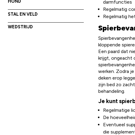
HOND
darmfuncties
Regelmatig con
STAL EN VELD
Regelmatig het
Spierbeva
WEDSTRIJD
Spierbevangenheid
kloppende spiere
Een paard dat ni
krijgt, ongeacht 
spierbevangenhe
werken. Zodra je
deken erop legge
zijn bed zo zach
behandeling.
Je kunt spie
Regelmatige l
De hoeveelheid
Eventueel supp
die supplemen