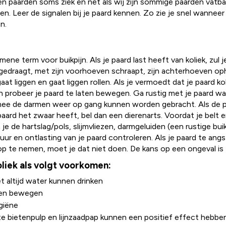
en paarden soms ziek en net als wij zijn sommige paarden vatba
n. Leer de signalen bij je paard kennen. Zo zie je snel wanneer 
n.
emene term voor buikpijn. Als je paard last heeft van koliek, zul 
 gedraagt, met zijn voorhoeven schraapt, zijn achterhoeven oph
gaat liggen en gaat liggen rollen. Als je vermoedt dat je paard ko
en probeer je paard te laten bewegen. Ga rustig met je paard w
mee de darmen weer op gang kunnen worden gebracht. Als de p
e paard het zwaar heeft, bel dan een dierenarts. Voordat je belt
 je de hartslag/pols, slijmvliezen, darmgeluiden (een rustige bu
ur en ontlasting van je paard controleren. Als je paard te angs
p te nemen, moet je dat niet doen. De kans op een ongeval is 
oliek als volgt voorkomen:
 altijd water kunnen drinken
ten bewegen
giëne
 bietenpulp en lijnzaadpap kunnen een positief effect hebbe