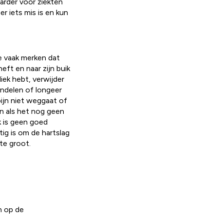
arder voor ziekten
er iets mis is en kun
je vaak merken dat
eft en naar zijn buik
liek hebt, verwijder
andelen of longeer
ijn niet weggaat of
 en als het nog geen
ik is geen goed
tig is om de hartslag
te groot.
n op de