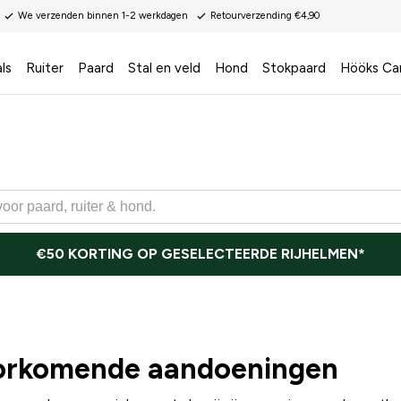
We verzenden binnen 1-2 werkdagen
Retourverzending €4,90
ls
Ruiter
Paard
Stal en veld
Hond
Stokpaard
Hööks Ca
€50 KORTING OP GESELECTEERDE RIJHELMEN*
orkomende aandoeningen