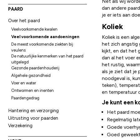
Net als wij word
dan andere paarde
PAARD
je er iets aan doe
Over het paard
Koliek
Veelvoorkomende kwalen
Koliek is een alg
Veel voorkomende aandoeningen
het zich angstig
De meest voorkomende ziekten bij
veulens
kijkt, en dat het 
De natuurlijke kenmerken van het paard
dan al het voer 
uitgelegd
het rustig, waar
Gezonde paardenhouderij
als je ziet dat j
Algehele gezondheid
noodgeval is, kun
Voer en water
teken), temperatu
Ontwormen en inenten
en temperatuur o
Paardengedrag
Je kunt een k
Hantering en verzorging
Het paard moet
Uitrusting voor paarden
Regelmatig la
Verzekering
Goede voerhy
Goed geweekte