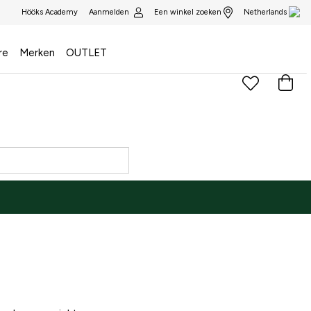
Aanmelden
Een winkel zoeken
Hööks Academy
Netherlands
re
Merken
OUTLET