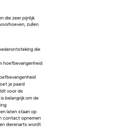
die zeer pijnlijk
 voorhoeven, zullen
moederontsteking die
o om hoefbevangenheid
Hoefbevangenheid
oet je paard
ldt voor de
is belangrijk om de
ing.
nen laten staan op
 en contact opnemen
een dierenarts wordt