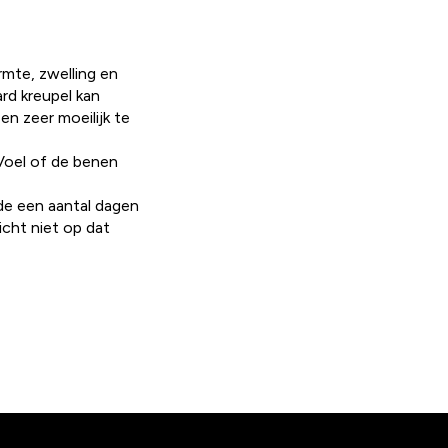
rmte, zwelling en
rd kreupel kan
n zeer moeilijk te
. Voel of de benen
nde een aantal dagen
licht niet op dat