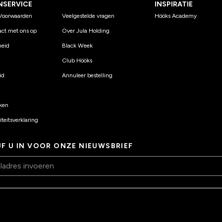
NSERVICE
INSPIRATIE
Voorwaarden
Veelgestelde vragen
Hööks Academy
ct met ons op
Over Jula Holding
eid
Black Week
Club Hööks
id
Annuleer bestelling
ken
teitsverklaring
JF U IN VOOR ONZE NIEUWSBRIEF