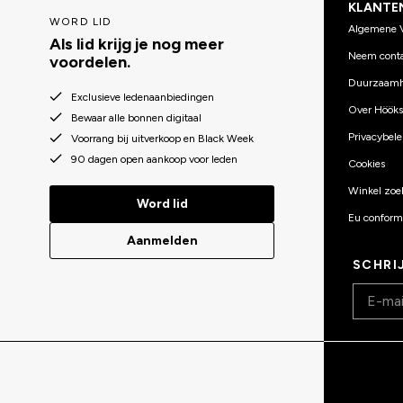
KLANTE
WORD LID
Algemene 
Als lid krijg je nog meer
Neem conta
voordelen.
Duurzaamh
Exclusieve ledenaanbiedingen
Over Hööks
Bewaar alle bonnen digitaal
Privacybele
Voorrang bij uitverkoop en Black Week
90 dagen open aankoop voor leden
Cookies
Winkel zoe
Word lid
Eu conformi
Aanmelden
SCHRI