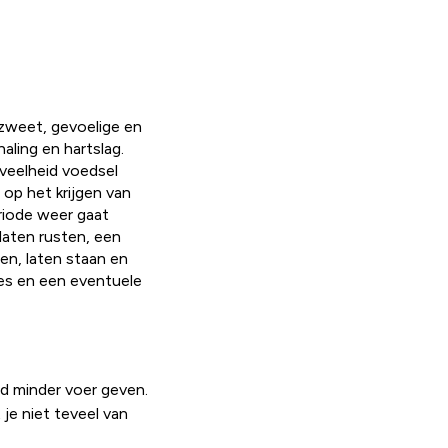
 zweet, gevoelige en
ling en hartslag.
eveelheid voedsel
 op het krijgen van
riode weer gaat
laten rusten, een
en, laten staan en
ies en een eventuele
d minder voer geven.
je niet teveel van