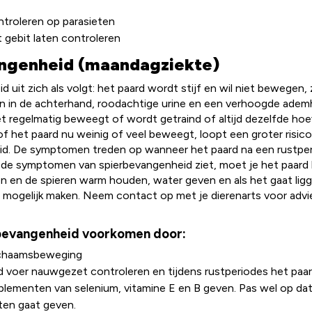
troleren op parasieten
 gebit laten controleren
ngenheid (maandagziekte)
 uit zich als volgt: het paard wordt stijf en wil niet bewegen,
n in de achterhand, roodachtige urine en een verhoogde ademha
et regelmatig beweegt of wordt getraind of altijd dezelfde ho
of het paard nu weinig of veel beweegt, loopt een groter risico
id. De symptomen treden op wanneer het paard na een rustpe
 de symptomen van spierbevangenheid ziet, moet je het paard 
n en de spieren warm houden, water geven en als het gaat ligg
t mogelijk maken. Neem contact op met je dierenarts voor adv
rbevangenheid voorkomen door:
ichaamsbeweging
 voer nauwgezet controleren en tijdens rustperiodes het paar
lementen van selenium, vitamine E en B geven. Pas wel op dat 
ten gaat geven.