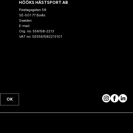
HÖÖKS HÄSTSPORT AB
Företagsgatan 58
SE-501 77 Borås
Sweden
E-mail:
klantenservice@hooks.nl
Org. no: 556158-2213
VAT no: SE5561582213101
OK