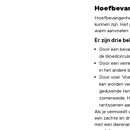
Hoefbevan
Hoefbevangenheid
kunnen zijn. Het
warm aanvoelen. 
Er zijn drie 
Door een beval
de bloedcircul
Door een verre
in het andere 
Door voer. Vo
kan worden ver
gedurende ten
zomerweide. He
rantsoenen aan
Als je vermoedt 
een zachte en dr
met een dierenar