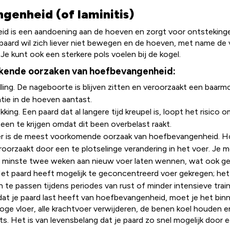
genheid (of laminitis)
 is een aandoening aan de hoeven en zorgt voor ontstekingen 
 paard wil zich liever niet bewegen en de hoeven, met name de
Je kunt ook een sterkere pols voelen bij de kogel.
bekende oorzaken van hoefbevangenheid:
ling. De nageboorte is blijven zitten en veroorzaakt een baar
atie in de hoeven aantast.
kking. Een paard dat al langere tijd kreupel is, loopt het risic
been te krijgen omdat dit been overbelast raakt.
er is de meest voorkomende oorzaak van hoefbevangenheid. 
oorzaakt door een te plotselinge verandering in het voer. Je m
 minste twee weken aan nieuw voer laten wennen, wat ook ge
t paard heeft mogelijk te geconcentreerd voer gekregen; het 
 te passen tijdens periodes van rust of minder intensieve train
dat je paard last heeft van hoefbevangenheid, moet je het bin
oge vloer, alle krachtvoer verwijderen, de benen koel houden
ts. Het is van levensbelang dat je paard zo snel mogelijk door 