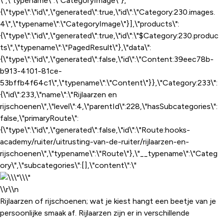
\",\"typename\":\"CategoryImage\"},
{\"type\":\"id\",\"generated\":true,\"id\":\"Category:230.images.
4\",\"typename\":\"CategoryImage\"}],\"products\":
{\"type\":\"id\",\"generated\":true,\"id\":\"$Category:230.produc
ts\",\"typename\":\"PagedResult\"},\"data\":
{\"type\":\"id\",\"generated\":false,\"id\":\"Content:39eec78b-
b913-4101-81ce-
53bffb4f64c1\",\"typename\":\"Content\"}},\"Category:233\":
{\"id\":233,\"name\":\"Rijlaarzen en
rijschoenen\",\"level\":4,\"parentId\":228,\"hasSubcategories\":
false,\"primaryRoute\":
{\"type\":\"id\",\"generated\":false,\"id\":\"Route:hooks-
academy/ruiter/uitrusting-van-de-ruiter/rijlaarzen-en-
rijschoenen\",\"typename\":\"Route\"},\"__typename\":\"Categ
ory\",\"subcategories\":[],\"content\":\"
\\r\\n
Rijlaarzen of rijschoenen; wat je kiest hangt een beetje van je
persoonlijke smaak af. Rijlaarzen zijn er in verschillende