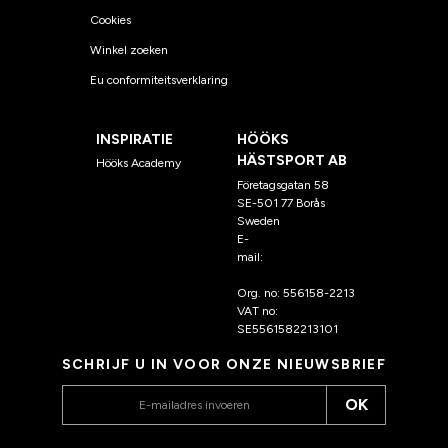
Cookies
Winkel zoeken
Eu conformiteitsverklaring
INSPIRATIE
HÖÖKS
HÄSTSPORT AB
Hööks Academy
Företagsgatan 58
SE-501 77 Borås
Sweden
E-
mail:
klantenservice@hoo
ks.nl
Org. no: 556158-2213
VAT no:
SE5561582213101
SCHRIJF U IN VOOR ONZE NIEUWSBRIEF
OK