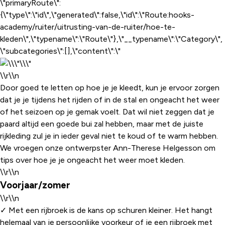
\"primaryRoute\":
{\"type\":\"id\",\"generated\":false,\"id\":\"Route:hooks-
academy/ruiter/uitrusting-van-de-ruiter/hoe-te-
kleden\",\"typename\":\"Route\"},\"__typename\":\"Category\",
\"subcategories\":[],\"content\":\"
\\r\\n
Door goed te letten op hoe je je kleedt, kun je ervoor zorgen
dat je je tijdens het rijden of in de stal en ongeacht het weer
of het seizoen op je gemak voelt. Dat wil niet zeggen dat je
paard altijd een goede bui zal hebben, maar met de juiste
rijkleding zul je in ieder geval niet te koud of te warm hebben.
We vroegen onze ontwerpster Ann-Therese Helgesson om
tips over hoe je je ongeacht het weer moet kleden.
\\r\\n
Voorjaar/zomer
\\r\\n
✓ Met een rijbroek is de kans op schuren kleiner. Het hangt
helemaal van je persoonlijke voorkeur of je een rijbroek met