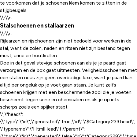
te voorkomen dat je schoenen klem komen te zitten in de
stijgbeugels.
\\r\\n
Stalschoenen en stallaarzen
\\r\\n
Rijlaarzen en rijschoenen zijn niet bedoeld voor werken in de
stal, want de zolen, naden en ritsen niet zijn bestand tegen
mest, urine en houtkrullen.
Doe in dat geval stevige schoenen aan als je je paard gaat
verzorgen en de box gaat uitmesten. Veiligheidsschoenen met
een stalen neus zijn geen overbodige luxe, want je paard kan
altijd per ongeluk op je voet gaan staan. Je kunt zelfs
schoenen krijgen met een beschermende zool die je voeten
beschermt tegen urine en chemicaliën en als je op iets
scherps zoals een spijker stapt.
\",\"head\":
{\"type\":\"id\",\"generated\":true,\"id\":\"$Category:233.head\",
\"typename\":\"HtmlHead\"},\"parent\":
{\"type\":\"id\",\"generated\":false,\"id\":\"Category:228\",\"type