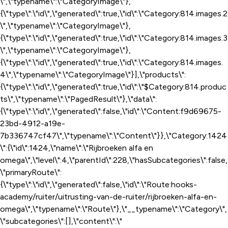
\",\"typename\":\"CategoryImage\"},
{\"type\":\"id\",\"generated\":true,\"id\":\"Category:814.images.2
\",\"typename\":\"CategoryImage\"},
{\"type\":\"id\",\"generated\":true,\"id\":\"Category:814.images.3
\",\"typename\":\"CategoryImage\"},
{\"type\":\"id\",\"generated\":true,\"id\":\"Category:814.images.
4\",\"typename\":\"CategoryImage\"}],\"products\":
{\"type\":\"id\",\"generated\":true,\"id\":\"$Category:814.produc
ts\",\"typename\":\"PagedResult\"},\"data\":
{\"type\":\"id\",\"generated\":false,\"id\":\"Content:f9d69675-
23bd-4912-a19e-
7b336747cf47\",\"typename\":\"Content\"}},\"Category:1424
\":{\"id\":1424,\"name\":\"Rijbroeken alfa en
omega\",\"level\":4,\"parentId\":228,\"hasSubcategories\":false,
\"primaryRoute\":
{\"type\":\"id\",\"generated\":false,\"id\":\"Route:hooks-
academy/ruiter/uitrusting-van-de-ruiter/rijbroeken-alfa-en-
omega\",\"typename\":\"Route\"},\"__typename\":\"Category\",
\"subcategories\":[],\"content\":\"