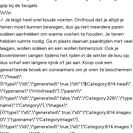
grip bij de teugels.
\\r\\n
✓ Je krijgt heel snel koude voeten. Onthoud dat je altijd je
tenen moet kunnen bewegen, dus ga niet meerdere paren
sokken aantrekken om warme voeten te houden. Je tenen
hebben ruimte nodig. Ga in plaats daarvan paardrijden met veel
laagjes, wollen sokken en een wollen binnenzool. Ook je
bovenbenen vangen tijdens het rijden in de winter de kou op,
dus schaf een langere rijrok of jas aan. Koop ook een
gewatteerde broek en oorwarmers om je oren te beschermen.
\",\"head\":
{\"type\":\"id\",\"generated\":true,\"id\":\"$Category:814.head\",
\"typename\":\"HtmlHead\"},\"parent\":
{\"type\":\"id\",\"generated\":false,\"id\":\"Category:228\",\"type
name\":\"Category\"},\"images\":
[{\"type\":\"id\",\"generated\":true,\"id\":\"Category:814.images.
0\",\"typename\":\"CategoryImage\"},
{\"type\":\"id\",\"generated\":true,\"id\":\"Category:814.images.1