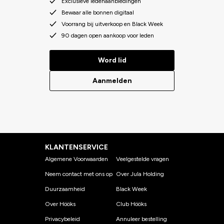
Exclusieve ledenaanbiedingen
Bewaar alle bonnen digitaal
Voorrang bij uitverkoop en Black Week
90 dagen open aankoop voor leden
Word lid
Aanmelden
KLANTENSERVICE
Algemene Voorwaarden
Veelgestelde vragen
Neem contact met ons op
Over Jula Holding
Duurzaamheid
Black Week
Over Hööks
Club Hööks
Privacybeleid
Annuleer bestelling