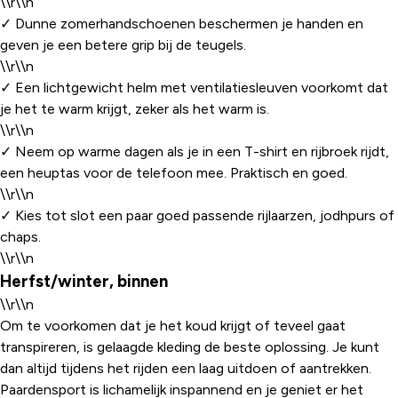
\\r\\n
✓ Dunne zomerhandschoenen beschermen je handen en
geven je een betere grip bij de teugels.
\\r\\n
✓ Een lichtgewicht helm met ventilatiesleuven voorkomt dat
je het te warm krijgt, zeker als het warm is.
\\r\\n
✓ Neem op warme dagen als je in een T-shirt en rijbroek rijdt,
een heuptas voor de telefoon mee. Praktisch en goed.
\\r\\n
✓ Kies tot slot een paar goed passende rijlaarzen, jodhpurs of
chaps.
\\r\\n
Herfst/winter, binnen
\\r\\n
Om te voorkomen dat je het koud krijgt of teveel gaat
transpireren, is gelaagde kleding de beste oplossing. Je kunt
dan altijd tijdens het rijden een laag uitdoen of aantrekken.
Paardensport is lichamelijk inspannend en je geniet er het