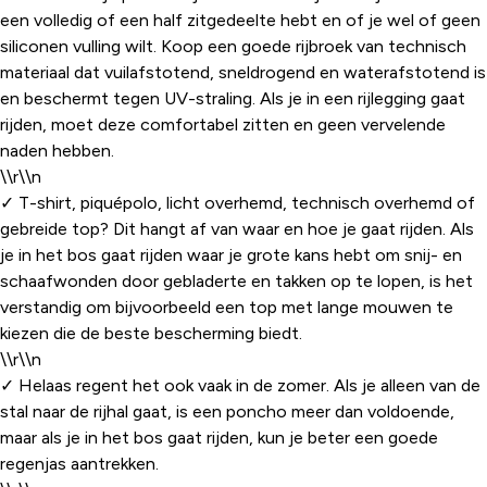
een volledig of een half zitgedeelte hebt en of je wel of geen
siliconen vulling wilt. Koop een goede rijbroek van technisch
materiaal dat vuilafstotend, sneldrogend en waterafstotend is
en beschermt tegen UV-straling. Als je in een rijlegging gaat
rijden, moet deze comfortabel zitten en geen vervelende
naden hebben.
\\r\\n
✓ T-shirt, piquépolo, licht overhemd, technisch overhemd of
gebreide top? Dit hangt af van waar en hoe je gaat rijden. Als
je in het bos gaat rijden waar je grote kans hebt om snij- en
schaafwonden door gebladerte en takken op te lopen, is het
verstandig om bijvoorbeeld een top met lange mouwen te
kiezen die de beste bescherming biedt.
\\r\\n
✓ Helaas regent het ook vaak in de zomer. Als je alleen van de
stal naar de rijhal gaat, is een poncho meer dan voldoende,
maar als je in het bos gaat rijden, kun je beter een goede
regenjas aantrekken.