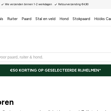
We verzenden binnen 1-2 werkdagen
Retourverzending €4,90
ls
Ruiter
Paard
Stal en veld
Hond
Stokpaard
Hööks Ca
€50 KORTING OP GESELECTEERDE RIJHELMEN*
oren