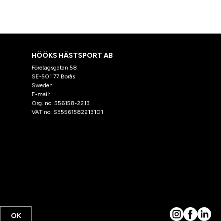
HÖÖKS HÄSTSPORT AB
Företagsgatan 58
SE-501 77 Borås
Sweden
E-mail:
klantenservice@hooks.nl
Org. no: 556158-2213
VAT no: SE5561582213101
OK