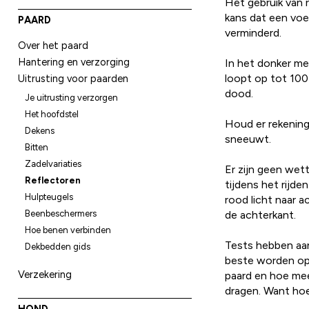
Het gebruik van 
kans dat een voe
PAARD
verminderd.
Over het paard
Hantering en verzorging
In het donker mer
loopt op tot 100 
Uitrusting voor paarden
dood.
Je uitrusting verzorgen
Het hoofdstel
Houd er rekening 
Dekens
sneeuwt.
Bitten
Zadelvariaties
Er zijn geen wett
Reflectoren
tijdens het rijde
Hulpteugels
rood licht naar 
Beenbeschermers
de achterkant.
Hoe benen verbinden
Tests hebben aan
Dekbedden gids
beste worden opg
Verzekering
paard en hoe meer
dragen. Want hoe
HOND