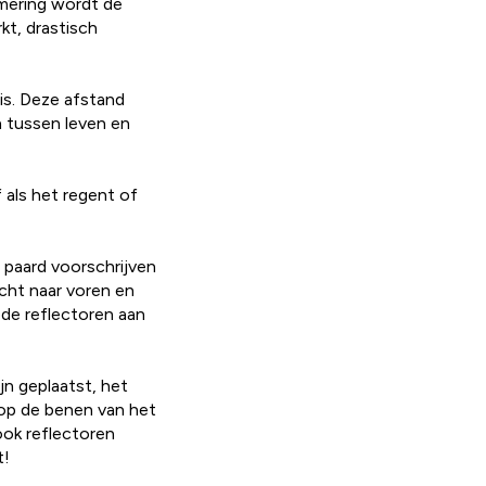
emering wordt de
kt, drastisch
 is. Deze afstand
jn tussen leven en
 als het regent of
t paard voorschrijven
licht naar voren en
ode reflectoren aan
n geplaatst, het
 op de benen van het
ook reflectoren
t!