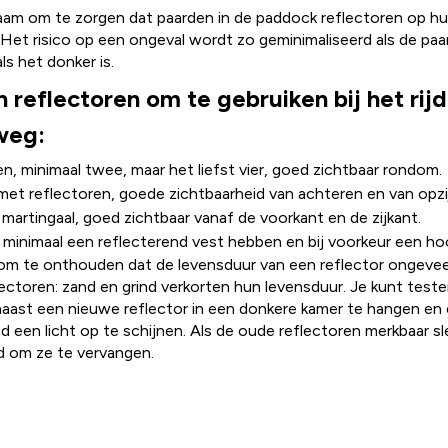
aam om te zorgen dat paarden in de paddock reflectoren op h
 Het risico op een ongeval wordt zo geminimaliseerd als de paa
s het donker is.
 reflectoren om te gebruiken bij het rij
weg:
n, minimaal twee, maar het liefst vier, goed zichtbaar rondom.
t reflectoren, goede zichtbaarheid van achteren en van opzij
martingaal, goed zichtbaar vanaf de voorkant en de zijkant.
 minimaal een reflecterend vest hebben en bij voorkeur een h
k om te onthouden dat de levensduur van een reflector ongeveer 
ectoren: zand en grind verkorten hun levensduur. Je kunt teste
aast een nieuwe reflector in een donkere kamer te hangen en
d een licht op te schijnen. Als de oude reflectoren merkbaar sl
jd om ze te vervangen.