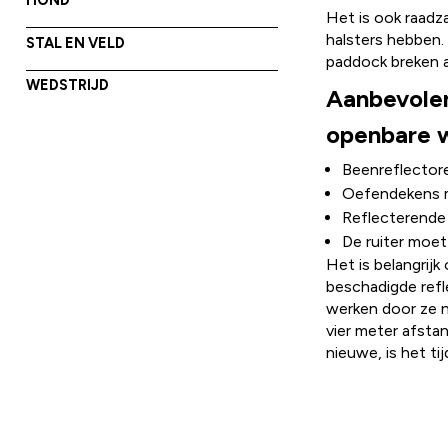
Het is ook raadz
halsters hebben.
STAL EN VELD
paddock breken al
WEDSTRIJD
Aanbevolen
openbare 
Beenreflectore
Oefendekens me
Reflecterende 
De ruiter moet
Het is belangrij
beschadigde refl
werken door ze n
vier meter afstan
nieuwe, is het ti