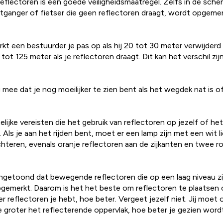
reflectoren is een goede veiligheidsmaatregel. Zelfs in de sch
tganger of fietser die geen reflectoren draagt, wordt opgemer
kt een bestuurder je pas op als hij 20 tot 30 meter verwijderd
tot 125 meter als je reflectoren draagt. Dit kan het verschil zi
mee dat je nog moeilijker te zien bent als het wegdek nat is of
elijke vereisten die het gebruik van reflectoren op jezelf of he
n. Als je aan het rijden bent, moet er een lamp zijn met een wit 
achteren, evenals oranje reflectoren aan de zijkanten en twee r
getoond dat bewegende reflectoren die op een laag niveau zij
emerkt. Daarom is het het beste om reflectoren te plaatsen
 reflectoren je hebt, hoe beter. Vergeet jezelf niet. Jij moet 
 groter het reflecterende oppervlak, hoe beter je gezien word