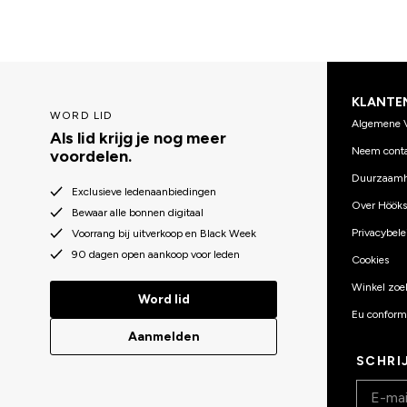
KLANTE
WORD LID
Algemene 
Als lid krijg je nog meer
Neem conta
voordelen.
Duurzaamh
Exclusieve ledenaanbiedingen
Over Hööks
Bewaar alle bonnen digitaal
Privacybele
Voorrang bij uitverkoop en Black Week
90 dagen open aankoop voor leden
Cookies
Winkel zoe
Word lid
Eu conformi
Aanmelden
SCHRI