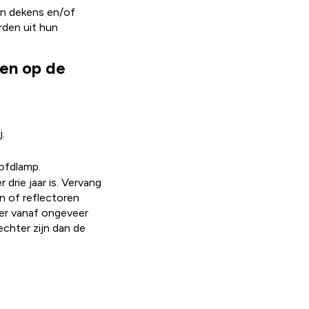
un dekens en/of
rden uit hun
den op de
.
oofdlamp.
drie jaar is. Vervang
n of reflectoren
 er vanaf ongeveer
echter zijn dan de