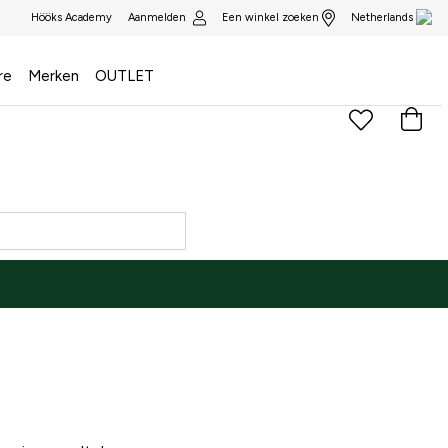
Aanmelden
Een winkel zoeken
Hööks Academy
Netherlands
re
Merken
OUTLET