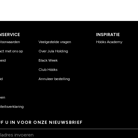
NSERVICE
INSPIRATIE
Voorwaarden
Veelgestelde vragen
Hööks Academy
ct met ons op
Over Jula Holding
eid
Black Week
Club Hööks
id
Annuleer bestelling
ken
teitsverklaring
JF U IN VOOR ONZE NIEUWSBRIEF