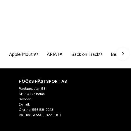
n
Apple Mouth®
ARIAT®
Back on Track®
Beris
HÖÖKS HÄSTSPORT AB
Företagsgatan 58
SE-501 77 Borås
Sweden
E-mail:
klantenservice@hooks.nl
Org. no: 556158-2213
VAT no: SE5561582213101