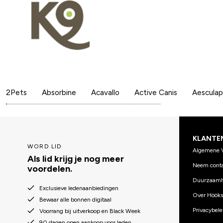
2Pets
Absorbine
Acavallo
Active Canis
Aesculap
KLANTE
WORD LID
Algemene 
Als lid krijg je nog meer
Neem conta
voordelen.
Duurzaamh
Exclusieve ledenaanbiedingen
Over Hööks
Bewaar alle bonnen digitaal
Privacybele
Voorrang bij uitverkoop en Black Week
90 dagen open aankoop voor leden