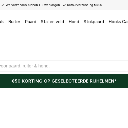
We verzenden binnen 1-2 werkdagen
Retourverzending €4,90
ls
Ruiter
Paard
Stal en veld
Hond
Stokpaard
Hööks Ca
€50 KORTING OP GESELECTEERDE RIJHELMEN*