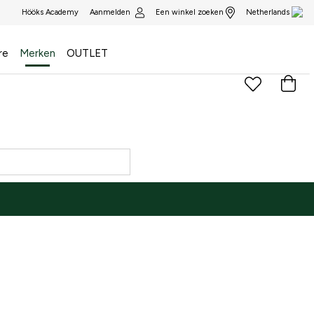
Aanmelden
Een winkel zoeken
Hööks Academy
Netherlands
re
Merken
OUTLET