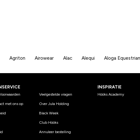
Agriton
Airowear
Alac
Alequi
Aloga Equestria
NSERVICE
INSPIRATIE
Voorwaarden
Veelgestelde vragen
Hööks Academy
ct met ons op
Over Jula Holding
eid
Black Week
Club Hööks
id
Annuleer bestelling