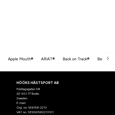
n
Apple Mouth®
ARIAT®
Back on Track®
Beris
HÖÖKS HÄSTSPORT AB
Företagsgatan 58
SE-501 77 Borås
Sweden
E-mail:
klantenservice@hooks.nl
Org. no: 556158-2213
VAT no: SE5561582213101