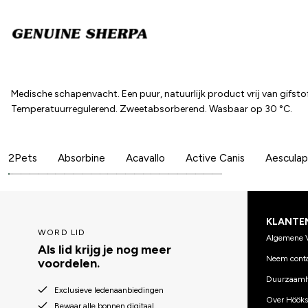
Medische schapenvacht. Een puur, natuurlijk product vrij van gifstoff
Temperatuurregulerend. Zweetabsorberend. Wasbaar op 30 °C.
2Pets
Absorbine
Acavallo
Active Canis
Aesculap
KLANTE
WORD LID
Algemene 
Als lid krijg je nog meer
Neem conta
voordelen.
Duurzaamh
Exclusieve ledenaanbiedingen
Over Hööks
Bewaar alle bonnen digitaal