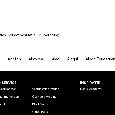
en. Actieve ventilatie. Drukverdeling.
Agriton
Airowear
Alac
Alequi
Aloga Equestria
NSERVICE
INSPIRATIE
Voorwaarden
Veelgestelde vragen
Hööks Academy
ct met ons op
Over Jula Holding
eid
Black Week
Club Hööks