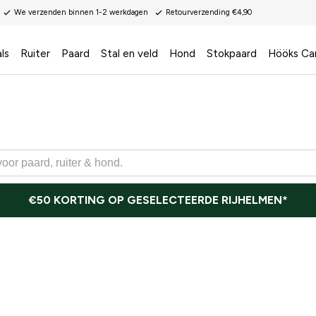
We verzenden binnen 1-2 werkdagen
Retourverzending €4,90
ls
Ruiter
Paard
Stal en veld
Hond
Stokpaard
Hööks Ca
€50 KORTING OP GESELECTEERDE RIJHELMEN*