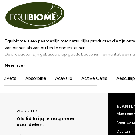
Equibiome is een paardenlijn met natuurlijke producten die zijn o
van binnen als van buiten te ondersteunen.
De producten zijn gebaseerd op goede bacteriën, fermentatie en nat
darmflora, het huidmicrobioom en een sterk immuunsysteem onder
Meer lezen
Met behulp van Equibiome wordt een meer gebalanceerde omgeving 
het paard.
2Pets
Absorbine
Acavallo
Active Canis
Aesculap
Equibiome wordt geproduceerd door Agriton, een bedrijf met meer d
producten op basis van fermentatie en goede bacteriën voor bodem,
KLANTE
WORD LID
Algemene 
Als lid krijg je nog meer
Neem conta
voordelen.
Duurzaamh