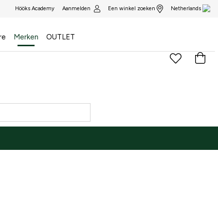
Aanmelden
Een winkel zoeken
Hööks Academy
Netherlands
re
Merken
OUTLET