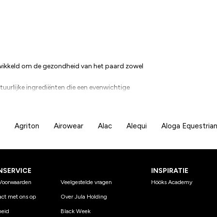
ntwikkeld om de gezondheid van het paard zowel
uurlijke ingrediënten die een evenwichtige
steunen.
gecreëerd in de maag, vacht, hoeven en stal van
Agriton
Airowear
Alac
Alequi
Aloga Equestria
an 30 jaar ervaring in het ontwikkelen van
 water, dieren en natuur.
NSERVICE
INSPIRATIE
Voorwaarden
Veelgestelde vragen
Hööks Academy
ct met ons op
Over Jula Holding
eid
Black Week