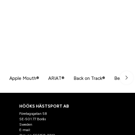
n
Apple Mouth®
ARIAT®
Back on Track®
Beris
HÖÖKS HÄSTSPORT AB
Företagsgatan 58
SE-501 77 Borås
Sweden
E-mail:
klantenservice@hooks.nl