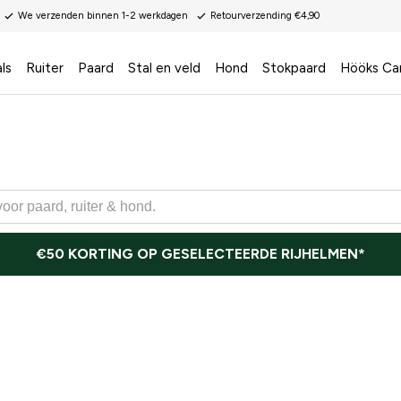
We verzenden binnen 1-2 werkdagen
Retourverzending €4,90
ls
Ruiter
Paard
Stal en veld
Hond
Stokpaard
Hööks Ca
€50 KORTING OP GESELECTEERDE RIJHELMEN*