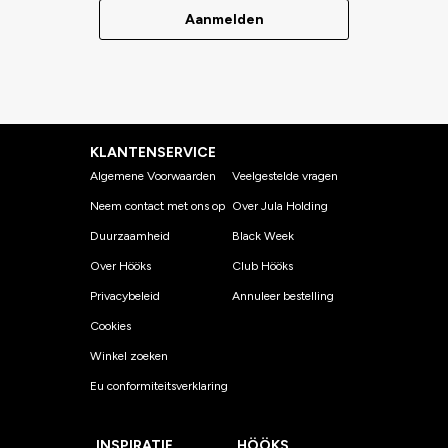
Aanmelden
KLANTENSERVICE
Algemene Voorwaarden
Veelgestelde vragen
Neem contact met ons op
Over Jula Holding
Duurzaamheid
Black Week
Over Hööks
Club Hööks
Privacybeleid
Annuleer bestelling
Cookies
Winkel zoeken
Eu conformiteitsverklaring
INSPIRATIE
HÖÖKS