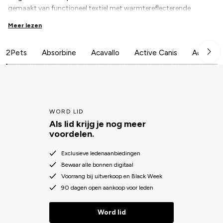
gemaakt van functioneel textiel met warmtereflecterende
eigenschappen. Het textiel voor de productie combineert oude
Meer lezen
Chinese ervaring met moderne wetenschappelijke
textieltechnologie. Kleine keramische deeltjes worden in de
polyester- of polypropyleendraadjes gesmolten.
2Pets
Absorbine
Acavallo
Active Canis
Aesculap
Lees hier meer!
WORD LID
Als lid krijg je nog meer
voordelen.
Exclusieve ledenaanbiedingen
Bewaar alle bonnen digitaal
Voorrang bij uitverkoop en Black Week
90 dagen open aankoop voor leden
Word lid